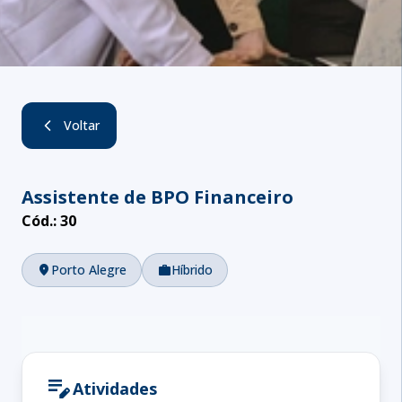
Voltar
Assistente de BPO Financeiro
Cód.:
30
location_on
Porto Alegre
work
Híbrido
edit_note
Atividades