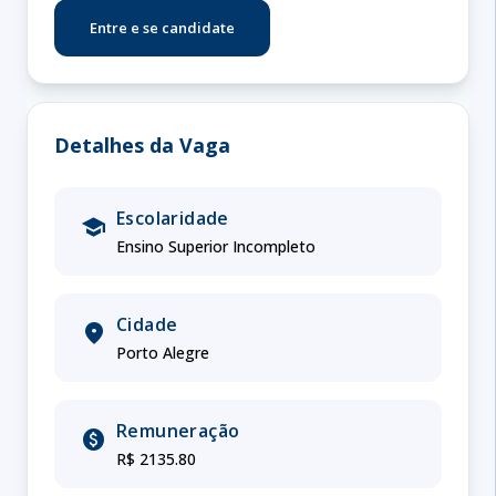
Entre e se candidate
Detalhes da Vaga
Escolaridade
school
Ensino Superior Incompleto
Cidade
location_on
Porto Alegre
Remuneração
paid
R$ 2135.80