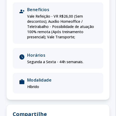
Benefícios
person_add
Vale Refeição - VR R$26,00 (Sem
descontos); Auxílio Homeoffice /
Teletrabalho - Possibilidade de atuação
100% remota (Após treinamento
presencial); Vale Transporte;
Horários
schedule
Segunda a Sexta - 44h semanais.
Modalidade
work
Híbrido
Compartilhe