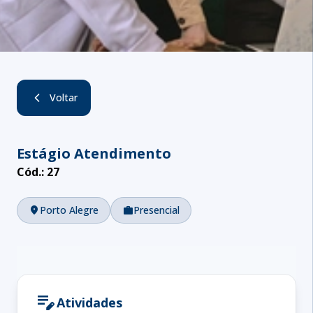
Voltar
Estágio Atendimento
Cód.:
27
location_on
Porto Alegre
work
Presencial
edit_note
Atividades