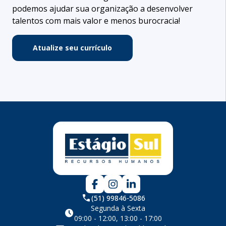
podemos ajudar sua organização a desenvolver
talentos com mais valor e menos burocracia!
Atualize seu currículo
phone
(51) 99846-5086
Segunda à Sexta
schedule
09:00 - 12:00, 13:00 - 17:00