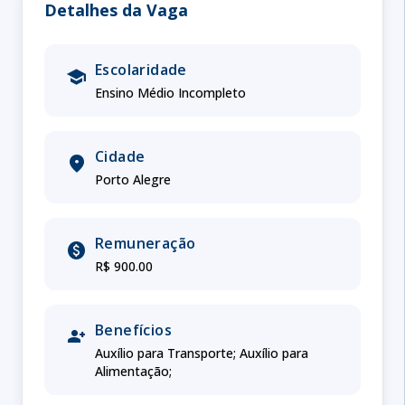
Detalhes da Vaga
Escolaridade
school
Ensino Médio Incompleto
Cidade
location_on
Porto Alegre
Remuneração
paid
R$ 900.00
Benefícios
person_add
Auxílio para Transporte; Auxílio para
Alimentação;