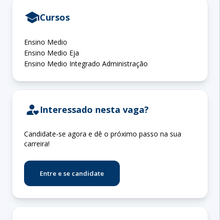
school
Cursos
Ensino Medio
Ensino Medio Eja
Ensino Medio Integrado Administração
person_heart
Interessado nesta vaga?
Candidate-se agora e dê o próximo passo na sua
carreira!
Entre e se candidate