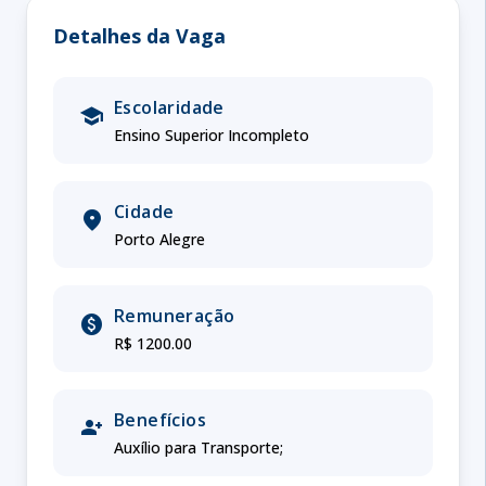
Detalhes da Vaga
Escolaridade
school
Ensino Superior Incompleto
Cidade
location_on
Porto Alegre
Remuneração
paid
R$ 1200.00
Benefícios
person_add
Auxílio para Transporte;