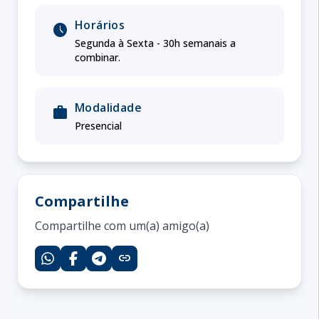
Horários
schedule
Segunda à Sexta - 30h semanais a
combinar.
Modalidade
work
Presencial
Compartilhe
Compartilhe com um(a) amigo(a)
link