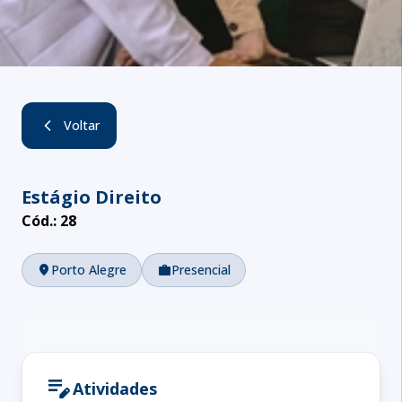
Voltar
Estágio Direito
Cód.:
28
location_on
Porto Alegre
work
Presencial
edit_note
Atividades