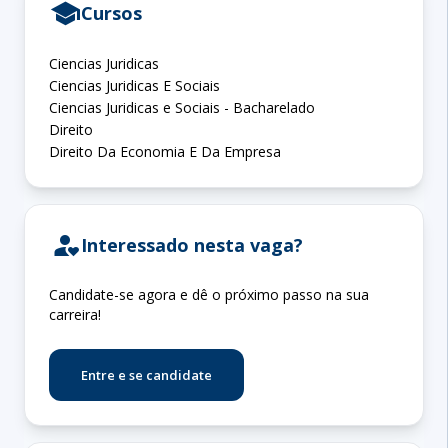
school
Cursos
Ciencias Juridicas
Ciencias Juridicas E Sociais
Ciencias Juridicas e Sociais - Bacharelado
Direito
Direito Da Economia E Da Empresa
person_heart
Interessado nesta vaga?
Candidate-se agora e dê o próximo passo na sua
carreira!
Entre e se candidate