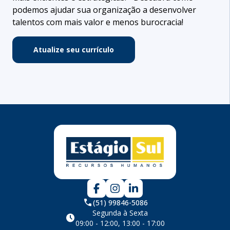
podemos ajudar sua organização a desenvolver
talentos com mais valor e menos burocracia!
Atualize seu currículo
phone
(51) 99846-5086
Segunda à Sexta
schedule
09:00 - 12:00, 13:00 - 17:00